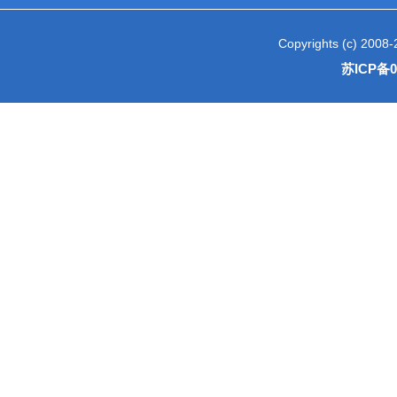
Copyrights (c) 2
苏ICP备0